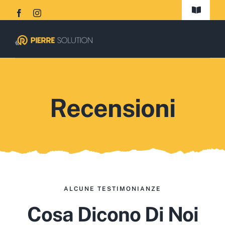
Salta
Toggle
al
Navigati
Home
contenuto
Chi Siamo
Servizi
Recensioni
Recensioni
News
Dove siamo
ALCUNE TESTIMONIANZE
Contattaci
Cosa Dicono Di Noi